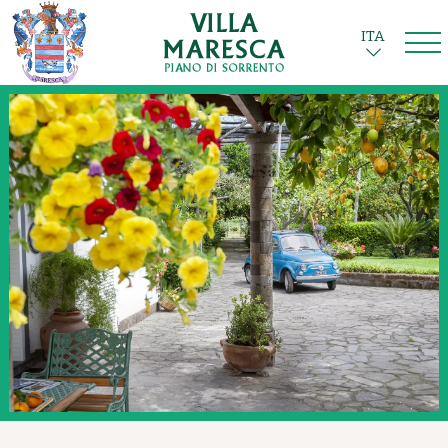
ITA
ENG
FRA
DEU