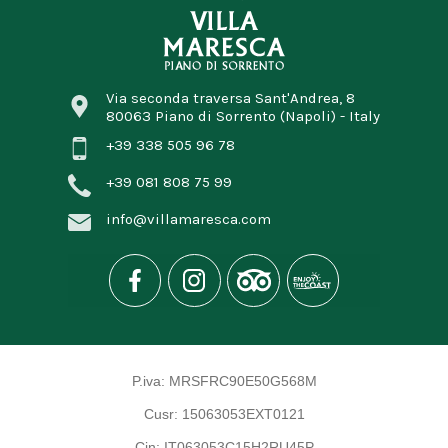
Via seconda traversa Sant'Andrea, 8
Enjoy the coast
80063
Piano di Sorrento
(Napoli)
-
Italy
+39 338 505 96 78
+39 081 808 75 99
info@villamaresca.com
P.iva:
MRSFRC90E50G568M
Cusr:
15063053EXT0121
Cin:
IT063053C15H2RU45P