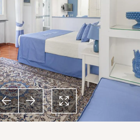



Previous
Next