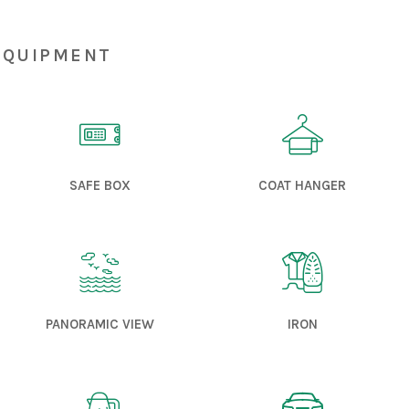
 equipment


SAFE BOX
COAT HANGER


PANORAMIC VIEW
IRON
