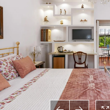


