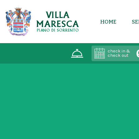
HOME
SE
check in &
check out