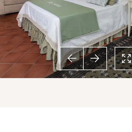



Previous
Next