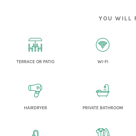
you will 


TERRACE OR PATIO
WI-FI


HAIRDRYER
PRIVATE BATHROOM
